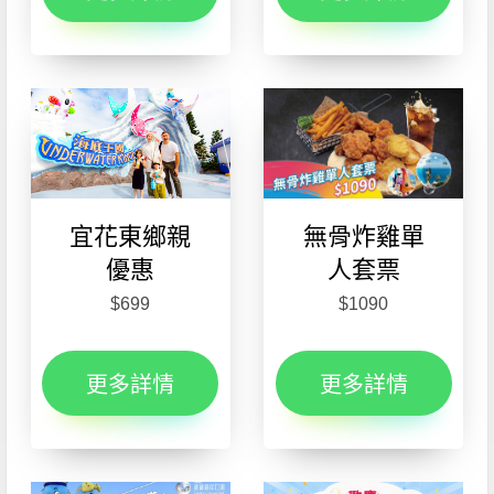
宜花東鄉親
無骨炸雞單
優惠
人套票
$699
$1090
更多詳情
更多詳情