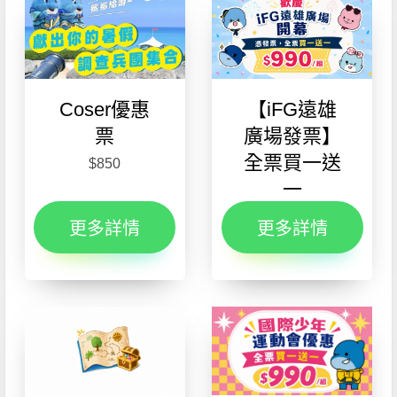
Coser優惠
【iFG遠雄
票
廣場發票】
全票買一送
$850
一
$990
更多詳情
更多詳情